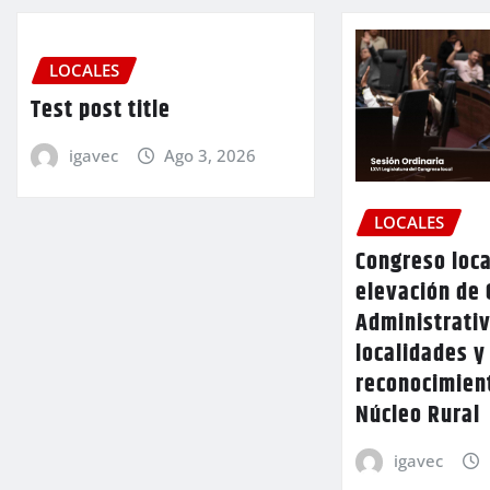
LOCALES
Test post title
igavec
Ago 3, 2026
LOCALES
Congreso loca
elevación de 
Administrativ
localidades y
reconocimien
Núcleo Rural
igavec