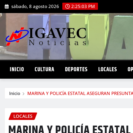
Saltar
sábado, 8 agosto 2026
2:25:05 PM
al
contenido
INICIO
CULTURA
DEPORTES
LOCALES
O
Inicio
MARINA Y POLICÍA ESTATAL ASEGURAN PRESUNT
LOCALES
MARINA Y POLICÍA ESTATA