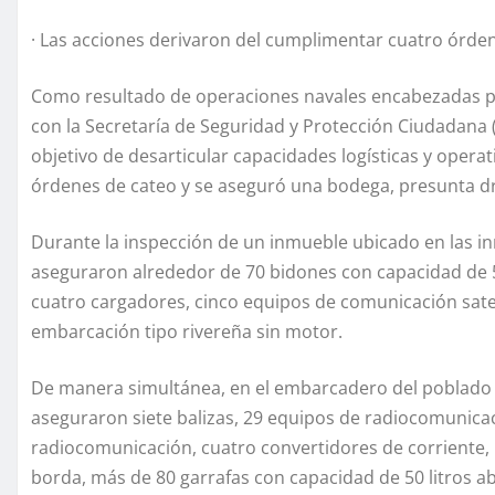
· Las acciones derivaron del cumplimentar cuatro órde
Como resultado de operaciones navales encabezadas po
con la Secretaría de Seguridad y Protección Ciudadana (SS
objetivo de desarticular capacidades logísticas y opera
órdenes de cateo y se aseguró una bodega, presunta d
Durante la inspección de un inmueble ubicado en las i
aseguraron alrededor de 70 bidones con capacidad de 5
cuatro cargadores, cinco equipos de comunicación satel
embarcación tipo rivereña sin motor.
De manera simultánea, en el embarcadero del poblado d
aseguraron siete balizas, 29 equipos de radiocomunicaci
radiocomunicación, cuatro convertidores de corriente, 
borda, más de 80 garrafas con capacidad de 50 litros ab