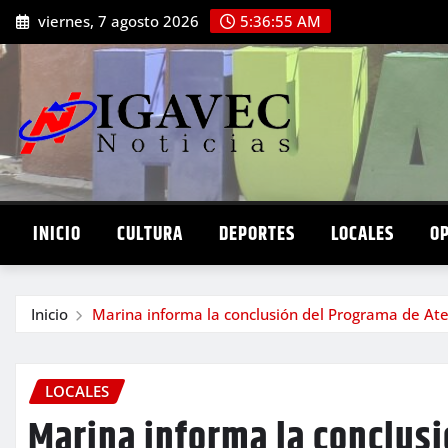
Saltar
viernes, 7 agosto 2026
5:36:56 AM
al
contenido
INICIO
CULTURA
DEPORTES
LOCALES
O
Inicio
Marina informa la conclusión del Programa de Aten
LOCALES
Marina informa la conclus