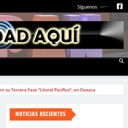
Síguenos
n su Tercera Fase “Litoral Pacífico”, en Oaxaca
NOTICIAS RECIENTES