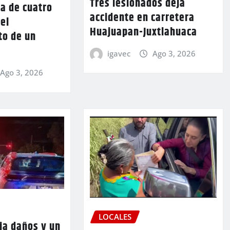
Tres lesionados deja
a de cuatro
accidente en carretera
 el
Huajuapan-Juxtlahuaca
to de un
igavec
Ago 3, 2026
Ago 3, 2026
LOCALES
ja daños y un