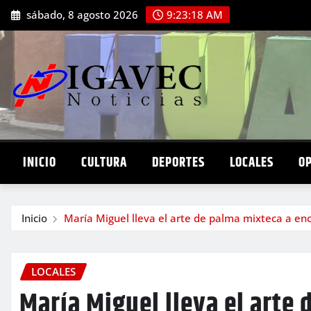
Saltar
sábado, 8 agosto 2026
9:23:20 AM
al
contenido
INICIO
CULTURA
DEPORTES
LOCALES
O
Inicio
María Miguel lleva el arte de palma mixteca a en
LOCALES
María Miguel lleva el arte