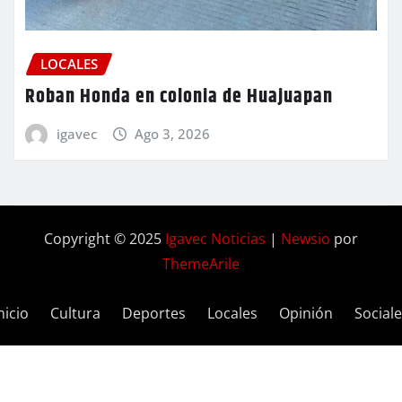
LOCALES
Roban Honda en colonia de Huajuapan
igavec
Ago 3, 2026
Copyright © 2025
Igavec Noticias
|
Newsio
por
ThemeArile
nicio
Cultura
Deportes
Locales
Opinión
Social