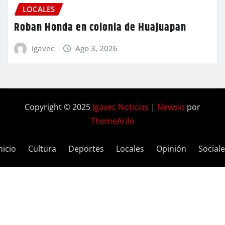
LOCALES
Roban Honda en colonia de Huajuapan
igavec
Ago 3, 2026
Copyright © 2025
Igavec Noticias
|
Newsio
por
ThemeArile
nicio
Cultura
Deportes
Locales
Opinión
Social