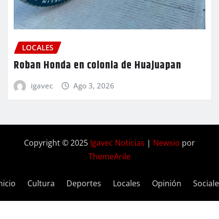
LOCALES
Roban Honda en colonia de Huajuapan
igavec
Ago 3, 2026
Copyright © 2025
Igavec Noticias
|
Newsio
por
ThemeArile
nicio
Cultura
Deportes
Locales
Opinión
Social