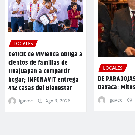
LOCALES
Déficit de vivienda obliga a
cientos de familias de
LOCALES
Huajuapan a compartir
DE PARADOJAS
hogar; INFONAVIT entrega
Oaxaca: Mitos
412 casas del Bienestar
igavec
igavec
Ago 3, 2026