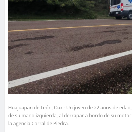
Huajuapan de León, Oax.- Un joven de 22 años de edad, 
de su mano izquierda, al derrapar a bordo de su motoci
la agencia Corral de Piedra.