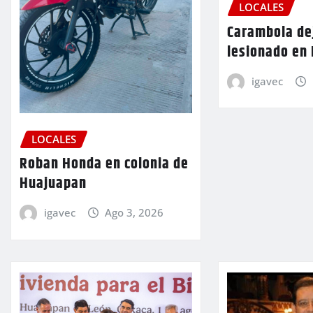
LOCALES
Carambola de
lesionado en
igavec
LOCALES
Roban Honda en colonia de
Huajuapan
igavec
Ago 3, 2026