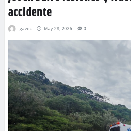
accidente
igavec
May 28, 2026
0