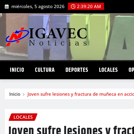
Saltar
miércoles, 5 agosto 2026
2:39:22 AM
al
contenido
INICIO
CULTURA
DEPORTES
LOCALES
O
Inicio
Joven sufre lesiones y fractura de muñeca en acci
LOCALES
Joven sufre lesiones y fra