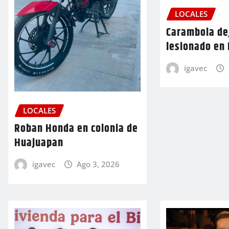
LOCALES
Carambola de
lesionado en
igavec
LOCALES
Roban Honda en colonia de
Huajuapan
igavec
Ago 3, 2026