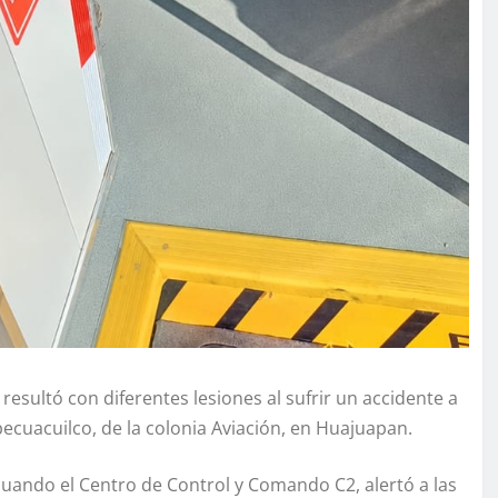
esultó con diferentes lesiones al sufrir un accidente a
ecuacuilco, de la colonia Aviación, en Huajuapan.
uando el Centro de Control y Comando C2, alertó a las