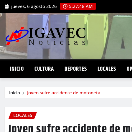
Saltar
jueves, 6 agosto 2026
5:27:50 AM
al
contenido
INICIO
CULTURA
DEPORTES
LOCALES
O
Inicio
Joven sufre accidente de motoneta
LOCALES
Joven sufre accidente de 