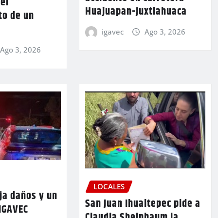
 el
Huajuapan-Juxtlahuaca
to de un
igavec
Ago 3, 2026
Ago 3, 2026
LOCALES
ja daños y un
San Juan Ihualtepec pide a
 IGAVEC
Claudia Sheinbaum la