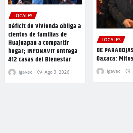
LOCALES
Déficit de vivienda obliga a
cientos de familias de
LOCALES
Huajuapan a compartir
DE PARADOJAS
hogar; INFONAVIT entrega
Oaxaca: Mitos
412 casas del Bienestar
igavec
igavec
Ago 3, 2026