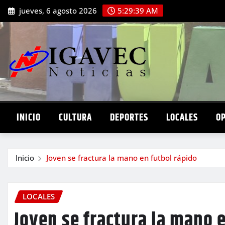
Saltar
jueves, 6 agosto 2026
5:29:40 AM
al
contenido
INICIO
CULTURA
DEPORTES
LOCALES
O
Inicio
Joven se fractura la mano en futbol rápido
LOCALES
Joven se fractura la mano 