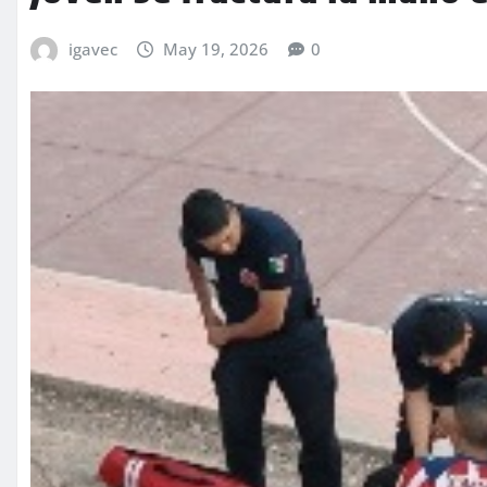
igavec
May 19, 2026
0