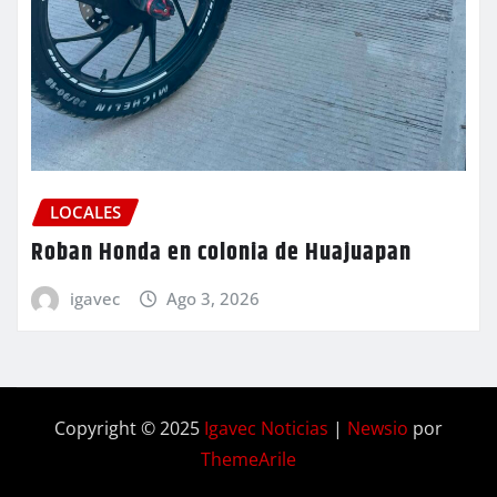
LOCALES
Roban Honda en colonia de Huajuapan
igavec
Ago 3, 2026
Copyright © 2025
Igavec Noticias
|
Newsio
por
ThemeArile