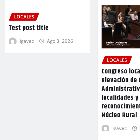
LOCALES
Test post title
igavec
Ago 3, 2026
LOCALES
Congreso loca
elevación de 
Administrativ
localidades y
reconocimien
Núcleo Rural
igavec