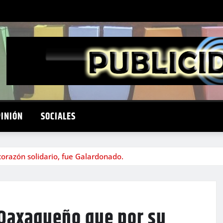
PINIÓN
SOCIALES
corazón solidario, fue Galardonado.
a Oaxaqueño que por su