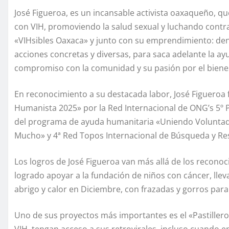
José Figueroa, es un incansable activista oaxaqueño, q
con VIH, promoviendo la salud sexual y luchando contra 
«VIHsibles Oaxaca» y junto con su emprendimiento: den
acciones concretas y diversas, para saca adelante la ay
compromiso con la comunidad y su pasión por el biene
En reconocimiento a su destacada labor, José Figueroa
Humanista 2025» por la Red Internacional de ONG’s 5º P
del programa de ayuda humanitaria «Uniendo Voluntad
Mucho» y 4ª Red Topos Internacional de Búsqueda y Res
Los logros de José Figueroa van más allá de los recono
logrado apoyar a la fundación de niños con cáncer, lleva
abrigo y calor en Diciembre, con frazadas y gorros para m
Uno de sus proyectos más importantes es el «Pastiller