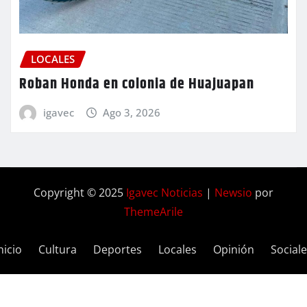
LOCALES
Roban Honda en colonia de Huajuapan
igavec
Ago 3, 2026
Copyright © 2025
Igavec Noticias
|
Newsio
por
ThemeArile
nicio
Cultura
Deportes
Locales
Opinión
Social