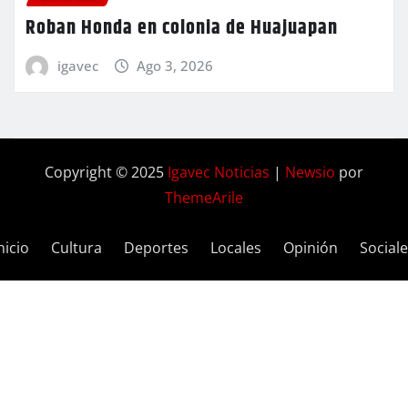
Roban Honda en colonia de Huajuapan
igavec
Ago 3, 2026
Copyright © 2025
Igavec Noticias
|
Newsio
por
ThemeArile
nicio
Cultura
Deportes
Locales
Opinión
Social