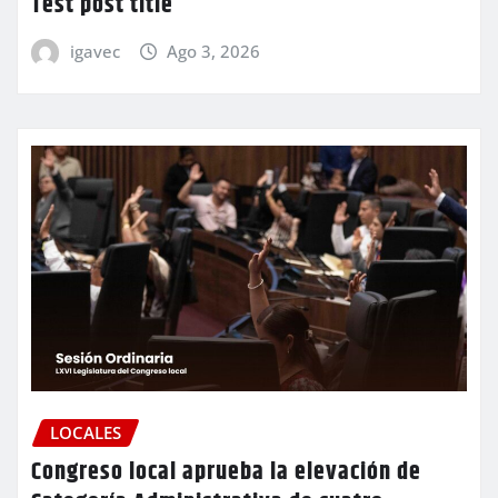
Test post title
igavec
Ago 3, 2026
LOCALES
Congreso local aprueba la elevación de