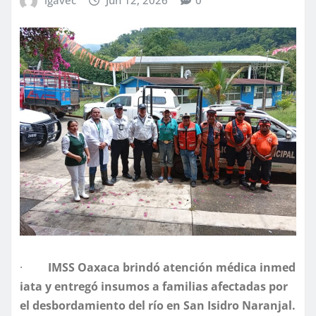
·
IMSS
Oaxaca
brindó
atención
médica
inmed
iata
y
entregó
insumos
a
familias
afectadas
por
el
desbordamiento
del
río
en
San
Isidro
Naranjal.