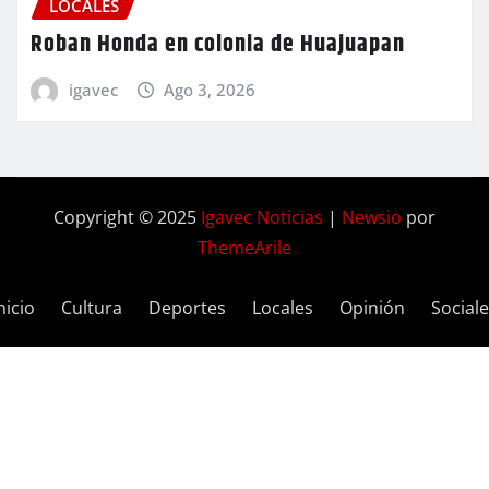
LOCALES
Roban Honda en colonia de Huajuapan
igavec
Ago 3, 2026
Copyright © 2025
Igavec Noticias
|
Newsio
por
ThemeArile
nicio
Cultura
Deportes
Locales
Opinión
Social