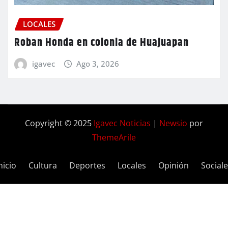
LOCALES
Roban Honda en colonia de Huajuapan
igavec
Ago 3, 2026
Copyright © 2025
Igavec Noticias
|
Newsio
por
ThemeArile
nicio
Cultura
Deportes
Locales
Opinión
Social