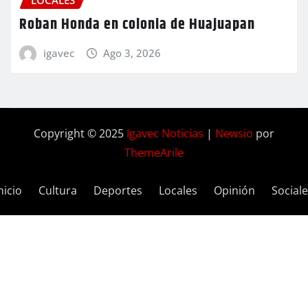
Roban Honda en colonia de Huajuapan
igavec
Ago 3, 2026
Copyright © 2025
Igavec Noticias
|
Newsio
por
ThemeArile
nicio
Cultura
Deportes
Locales
Opinión
Social