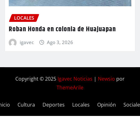
LOCALES
Roban Honda en colonia de Huajuapan
igavec
Ago 3, 2026
Copyright © 2025
Igavec Noticias
|
Newsio
por
ThemeArile
nicio
Cultura
Deportes
Locales
Opinión
Social