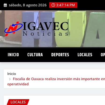
Saltar
sábado, 8 agosto 2026
3:47:15 PM
al
contenido
INICIO
CULTURA
DEPORTES
LOCALES
O
Inicio
Fiscalía de Oaxaca realiza inversión más importante en
operatividad
LOCALES