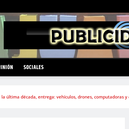
PINIÓN
SOCIALES
 la última década, entrega: vehículos, drones, computadoras y d