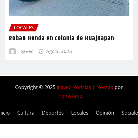
LOCALES
Roban Honda en colonia de Huajuapan
igavec
Ago 3, 2026
Copyright © 2025
Igavec Noticias
|
Newsio
por
ThemeArile
nicio
Cultura
Deportes
Locales
Opinión
Social