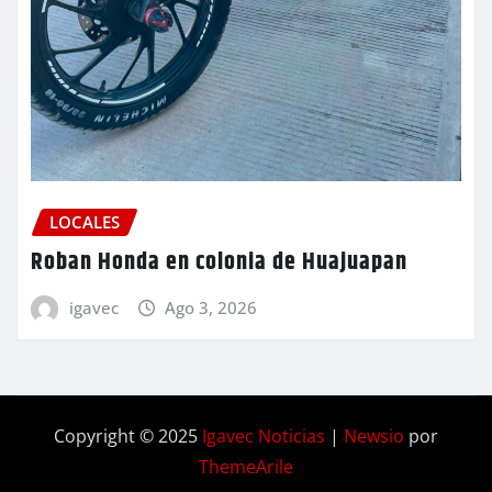
LOCALES
Roban Honda en colonia de Huajuapan
igavec
Ago 3, 2026
Copyright © 2025
Igavec Noticias
|
Newsio
por
ThemeArile