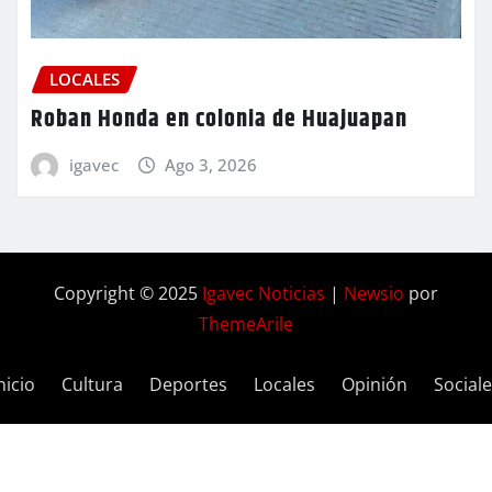
LOCALES
Roban Honda en colonia de Huajuapan
igavec
Ago 3, 2026
Copyright © 2025
Igavec Noticias
|
Newsio
por
ThemeArile
nicio
Cultura
Deportes
Locales
Opinión
Social