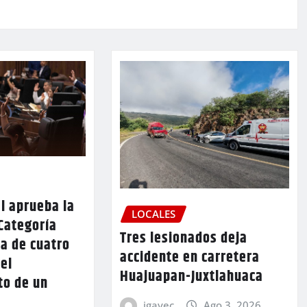
l aprueba la
LOCALES
Categoría
Tres lesionados deja
a de cuatro
accidente en carretera
 el
Huajuapan-Juxtlahuaca
to de un
igavec
Ago 3, 2026