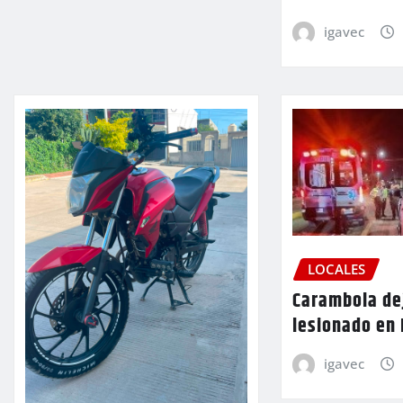
igavec
LOCALES
Carambola de
lesionado en
igavec