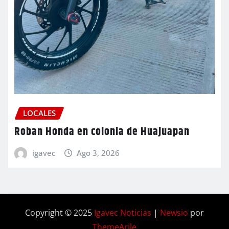
LOCALES
Roban Honda en colonia de Huajuapan
igavec
Ago 3, 2026
Copyright © 2025
Igavec Noticias
|
Newsio
por
ThemeArile