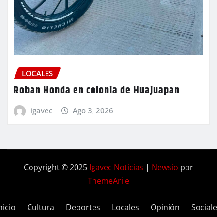
LOCALES
Roban Honda en colonia de Huajuapan
igavec
Ago 3, 2026
Copyright © 2025
Igavec Noticias
|
Newsio
por
ThemeArile
nicio
Cultura
Deportes
Locales
Opinión
Social