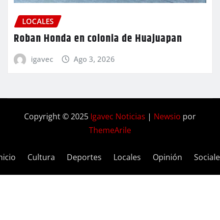
LOCALES
Roban Honda en colonia de Huajuapan
igavec
Ago 3, 2026
Copyright © 2025
Igavec Noticias
|
Newsio
por
ThemeArile
nicio
Cultura
Deportes
Locales
Opinión
Social