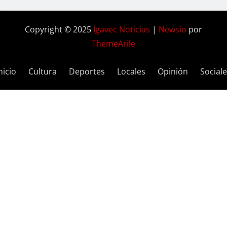
Copyright © 2025
Igavec Noticias
|
Newsio
por
ThemeArile
nicio
Cultura
Deportes
Locales
Opinión
Social