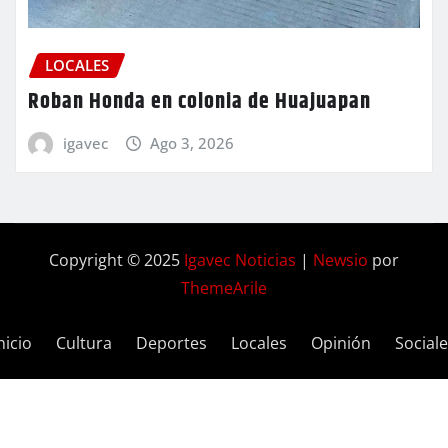
LOCALES
Roban Honda en colonia de Huajuapan
igavec
Ago 3, 2026
Copyright © 2025
Igavec Noticias
|
Newsio
por
ThemeArile
nicio
Cultura
Deportes
Locales
Opinión
Social