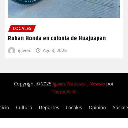
LOCALES
Roban Honda en colonia de Huajuapan
igavec
Ago 3, 2026
Copyright © 2025
Igavec Noticias
|
Newsio
por
ThemeArile
nicio
Cultura
Deportes
Locales
Opinión
Social