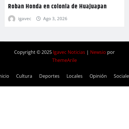
Roban Honda en colonia de Huajuapan
igavec
Ago 3, 2026
Copyright © 2025
Igavec Noticias
|
Newsio
por
ThemeArile
nicio
Cultura
Deportes
Locales
Opinión
Social