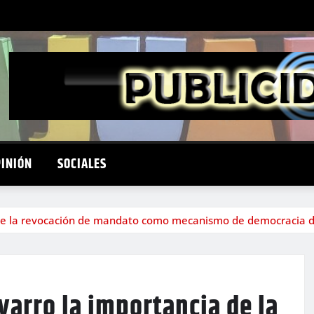
PINIÓN
SOCIALES
 de la revocación de mandato como mecanismo de democracia d
varro la importancia de la