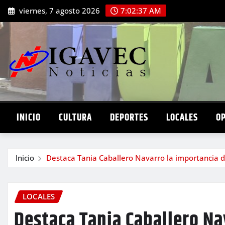
Saltar
viernes, 7 agosto 2026
7:02:38 AM
al
contenido
INICIO
CULTURA
DEPORTES
LOCALES
O
Inicio
Destaca Tania Caballero Navarro la importancia
LOCALES
Destaca Tania Caballero Na