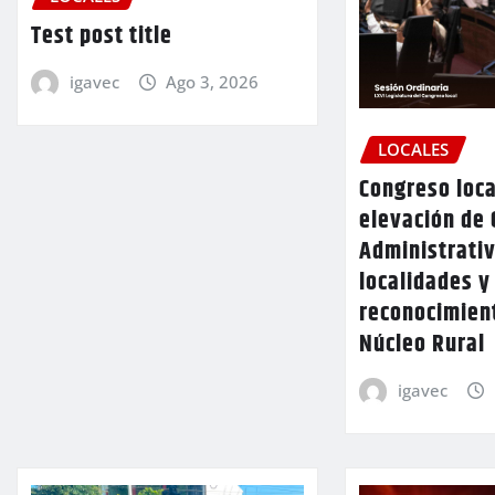
Test post title
igavec
Ago 3, 2026
LOCALES
Congreso loca
elevación de 
Administrativ
localidades y
reconocimien
Núcleo Rural
igavec