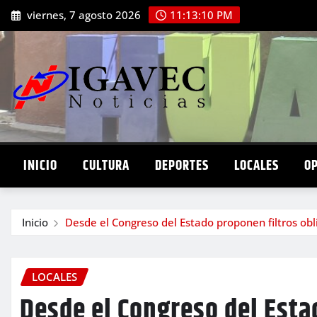
Saltar
viernes, 7 agosto 2026
11:13:11 PM
al
contenido
INICIO
CULTURA
DEPORTES
LOCALES
O
Inicio
Desde el Congreso del Estado proponen filtros obl
LOCALES
Desde el Congreso del Esta