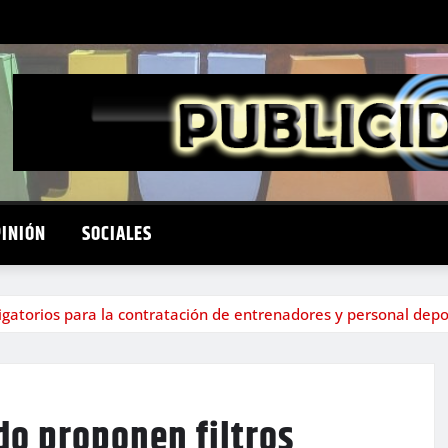
PINIÓN
SOCIALES
igatorios para la contratación de entrenadores y personal depo
do proponen filtros