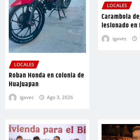
LOCALES
Carambola de
lesionado en
igavec
LOCALES
Roban Honda en colonia de
Huajuapan
igavec
Ago 3, 2026