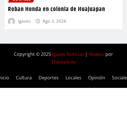
Roban Honda en colonia de Huajuapan
igavec
Ago 3, 2026
Copyright © 2025
Igavec Noticias
|
Newsio
por
ThemeArile
nicio
Cultura
Deportes
Locales
Opinión
Social