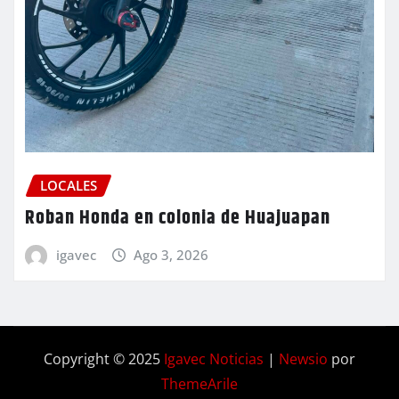
LOCALES
Roban Honda en colonia de Huajuapan
igavec
Ago 3, 2026
Copyright © 2025
Igavec Noticias
|
Newsio
por
ThemeArile