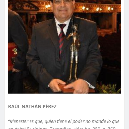
RAÚL NATHÁN PÉREZ
“Menester es que, quien tiene
el poder no mande lo que
no debe”
Eurípides, Tragedias, Hécuba, 280, p. 360