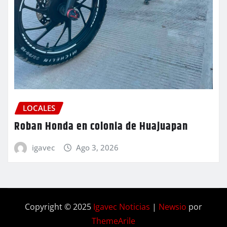
LOCALES
Roban Honda en colonia de Huajuapan
igavec
Ago 3, 2026
Copyright © 2025
Igavec Noticias
|
Newsio
por
ThemeArile