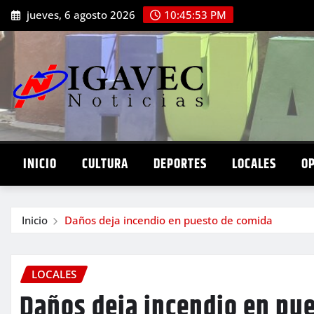
Saltar
jueves, 6 agosto 2026
10:45:54 PM
al
contenido
INICIO
CULTURA
DEPORTES
LOCALES
O
Inicio
Daños deja incendio en puesto de comida
LOCALES
Daños deja incendio en pu