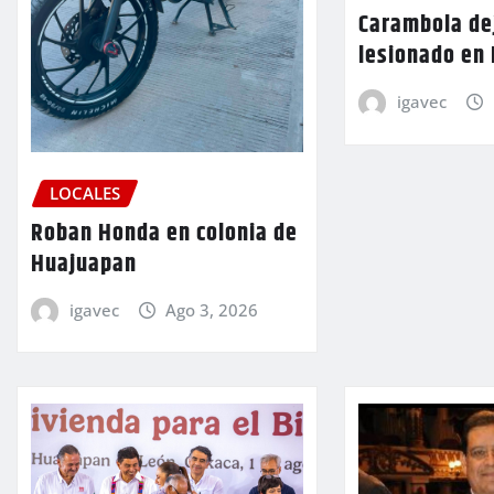
Carambola de
lesionado en
igavec
LOCALES
Roban Honda en colonia de
Huajuapan
igavec
Ago 3, 2026