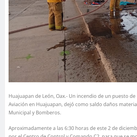
Huajuapan de León, Oax.- Un incendio de un puesto de c
Aviación en Huajuapan, dejó como saldo daños materiale
Municipal y Bomberos.
Aproximadamente a las 6:30 horas de este 2 de diciemb
por el Centro de Control y Comando C2, para que se movi