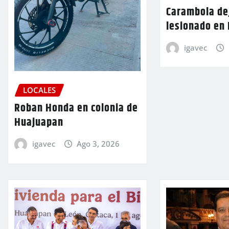
Carambola de
lesionado en
igavec
LOCALES
Roban Honda en colonia de
Huajuapan
igavec
Ago 3, 2026