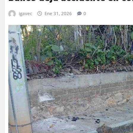
igavec
Ene 31, 2026
0