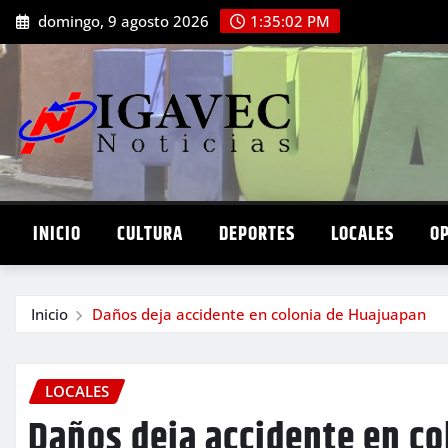
Saltar
domingo, 9 agosto 2026
1:35:03 PM
al
contenido
INICIO
CULTURA
DEPORTES
LOCALES
O
Inicio
Daños deja accidente en colonia de Huajuapan
LOCALES
Daños deja accidente en c