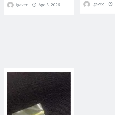
igavec
igavec
Ago 3, 2026