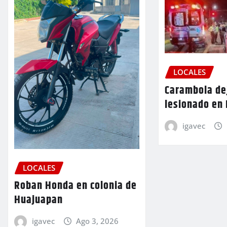
LOCALES
Carambola de
lesionado en
igavec
LOCALES
Roban Honda en colonia de
Huajuapan
igavec
Ago 3, 2026