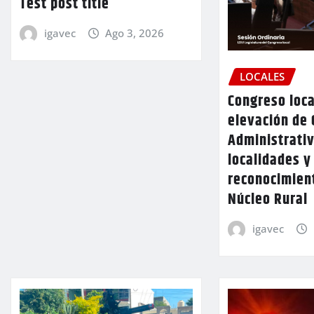
Test post title
igavec
Ago 3, 2026
LOCALES
Congreso loca
elevación de 
Administrativ
localidades y
reconocimien
Núcleo Rural
igavec