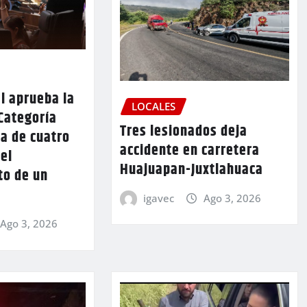
l aprueba la
LOCALES
Categoría
Tres lesionados deja
a de cuatro
accidente en carretera
 el
Huajuapan-Juxtlahuaca
to de un
igavec
Ago 3, 2026
Ago 3, 2026