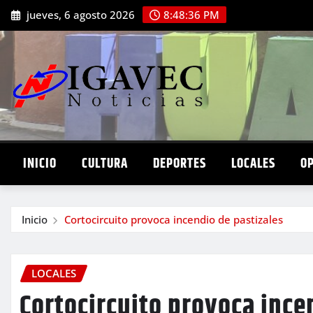
Saltar
jueves, 6 agosto 2026
8:48:37 PM
al
contenido
INICIO
CULTURA
DEPORTES
LOCALES
O
Inicio
Cortocircuito provoca incendio de pastizales
LOCALES
Cortocircuito provoca ince