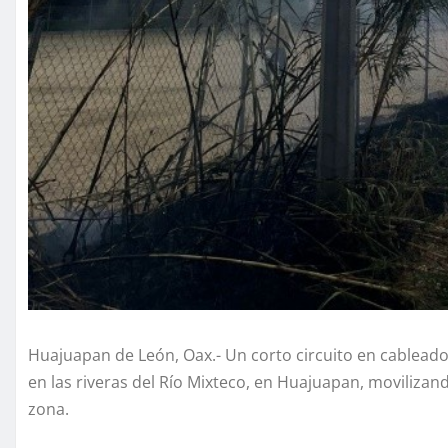
Huajuapan de León, Oax.- Un corto circuito en cableado 
en las riveras del Río Mixteco, en Huajuapan, movilizan
zona.