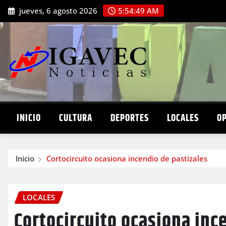
Saltar
jueves, 6 agosto 2026
5:54:50 AM
al
contenido
INICIO
CULTURA
DEPORTES
LOCALES
O
Inicio
Cortocircuito ocasiona incendio de pastizales
LOCALES
Cortocircuito ocasiona inc