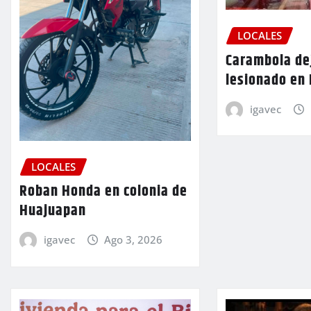
LOCALES
Carambola de
lesionado en
igavec
LOCALES
Roban Honda en colonia de
Huajuapan
igavec
Ago 3, 2026