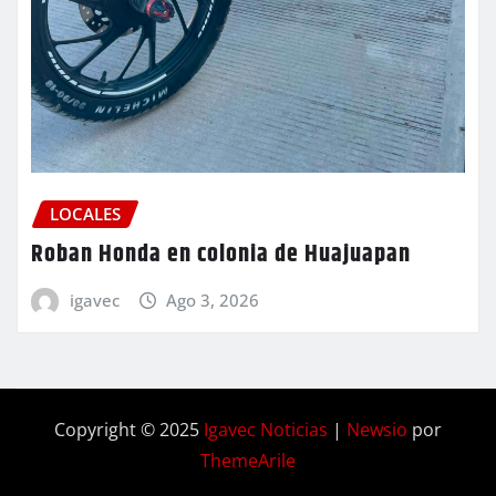
LOCALES
Roban Honda en colonia de Huajuapan
igavec
Ago 3, 2026
Copyright © 2025
Igavec Noticias
|
Newsio
por
ThemeArile