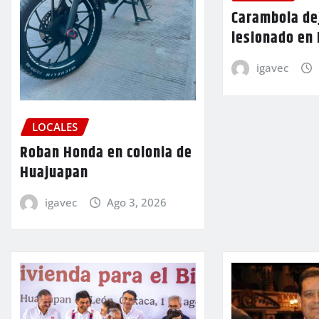
Carambola de
lesionado en
igavec
LOCALES
Roban Honda en colonia de
Huajuapan
igavec
Ago 3, 2026