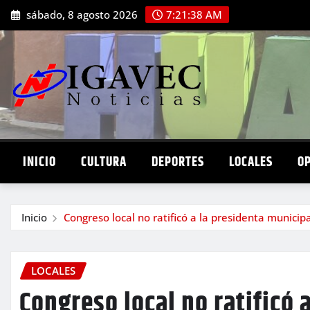
Saltar
sábado, 8 agosto 2026
7:21:39 AM
al
contenido
INICIO
CULTURA
DEPORTES
LOCALES
O
Inicio
Congreso local no ratificó a la presidenta munici
LOCALES
Congreso local no ratificó 