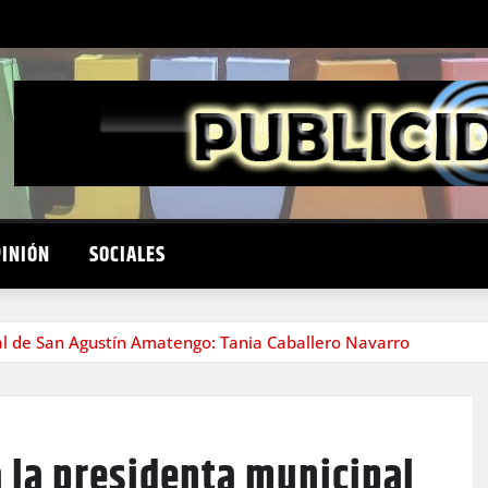
PINIÓN
SOCIALES
pal de San Agustín Amatengo: Tania Caballero Navarro
a la presidenta municipal