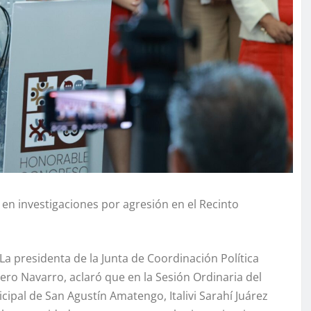
n investigaciones por agresión en el Recinto
La presidenta de la Junta de Coordinación Política
ero Navarro, aclaró que en la Sesión Ordinaria del
cipal de San Agustín Amatengo, Italivi Sarahí Juárez