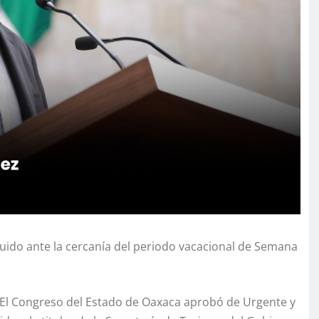
uido ante la cercanía del periodo vacacional de Semana
El Congreso del Estado de Oaxaca aprobó de Urgente y