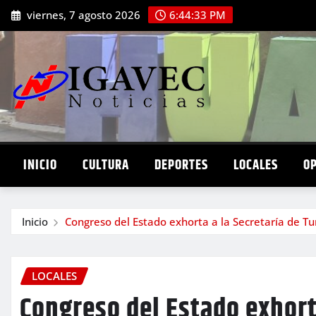
Saltar
viernes, 7 agosto 2026
6:44:35 PM
al
contenido
INICIO
CULTURA
DEPORTES
LOCALES
O
Inicio
Congreso del Estado exhorta a la Secretaría de T
LOCALES
Congreso del Estado exhort