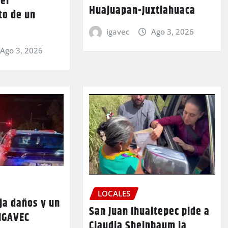
 el
Huajuapan-Juxtlahuaca
to de un
igavec
Ago 3, 2026
Ago 3, 2026
LOCALES
ja daños y un
San Juan Ihualtepec pide a
 IGAVEC
Claudia Sheinbaum la