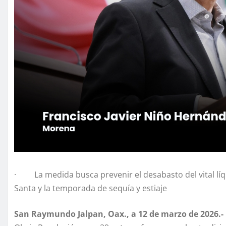
· La medida busca prevenir el desabasto del vital líq
Santa y la temporada de sequía y estiaje
San Raymundo Jalpan, Oax., a 12 de marzo de 2026.-