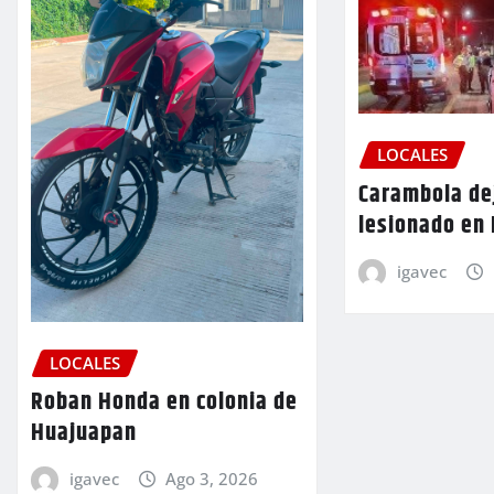
LOCALES
Carambola de
lesionado en
igavec
LOCALES
Roban Honda en colonia de
Huajuapan
igavec
Ago 3, 2026