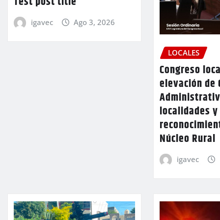
Test post title
igavec
Ago 3, 2026
LOCALES
Congreso loca
elevación de 
Administrativ
localidades y
reconocimien
Núcleo Rural
igavec