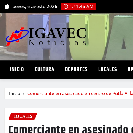
Saltar
jueves, 6 agosto 2026
1:41:47 AM
al
contenido
INICIO
CULTURA
DEPORTES
LOCALES
O
Inicio
Comerciante en asesinado en centro de Putla Vill
LOCALES
Comerciante en asesinado e