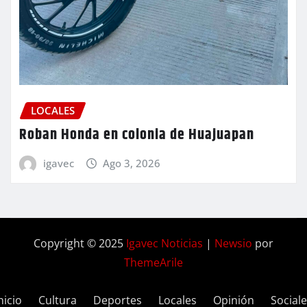
LOCALES
Roban Honda en colonia de Huajuapan
igavec
Ago 3, 2026
Copyright © 2025
Igavec Noticias
|
Newsio
por
ThemeArile
nicio
Cultura
Deportes
Locales
Opinión
Social