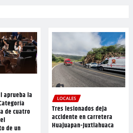
l aprueba la
LOCALES
Categoría
Tres lesionados deja
a de cuatro
accidente en carretera
 el
Huajuapan-Juxtlahuaca
to de un