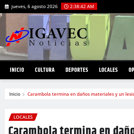
Saltar
jueves, 6 agosto 2026
2:38:43 AM
al
contenido
INICIO
CULTURA
DEPORTES
LOCALES
O
Inicio
Carambola termina en daños materiales y un les
LOCALES
Carambola termina en daño