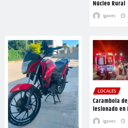
Núcleo Rural
igavec
LOCALES
Carambola de
lesionado en
igavec