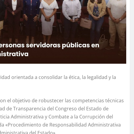
d orientada a consolidar la ética, la legalidad y la
on el objetivo de robustecer las competencias técnicas
dad de Transparencia del Congreso del Estado de
ticia Administrativa y Combate a la Corrupción del
ada «Procedimiento de Responsabilidad Administrativa
dministrativa del Estado».