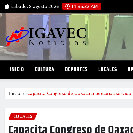
Saltar
sábado, 8 agosto 2026
11:35:33 AM
al
contenido
INICIO
CULTURA
DEPORTES
LOCALES
O
Inicio
Capacita Congreso de Oaxaca a personas servidora
LOCALES
Capacita Congreso de Oaxa