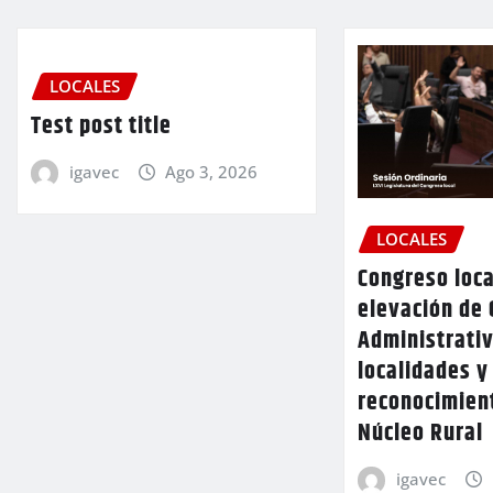
LOCALES
Test post title
igavec
Ago 3, 2026
LOCALES
Congreso loca
elevación de 
Administrativ
localidades y
reconocimien
Núcleo Rural
igavec