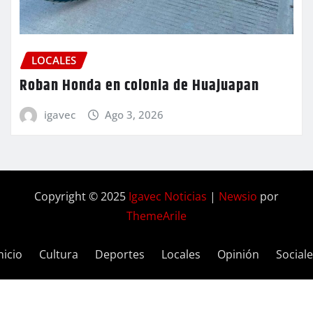
LOCALES
Roban Honda en colonia de Huajuapan
igavec
Ago 3, 2026
Copyright © 2025
Igavec Noticias
|
Newsio
por
ThemeArile
nicio
Cultura
Deportes
Locales
Opinión
Social