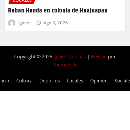
LOCALES
Roban Honda en colonia de Huajuapan
igavec
Ago 3, 2026
Copyright © 2025
Igavec Noticias
|
Newsio
por
ThemeArile
nicio
Cultura
Deportes
Locales
Opinión
Social