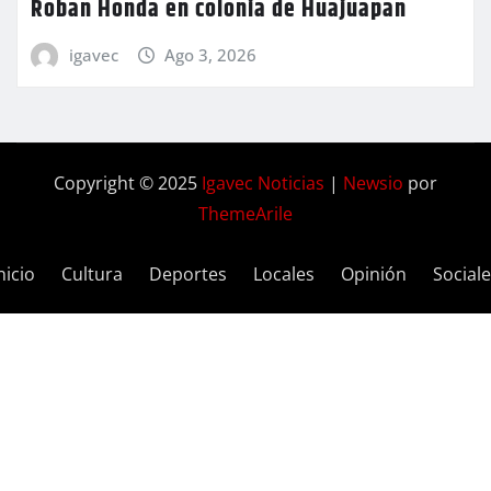
Roban Honda en colonia de Huajuapan
igavec
Ago 3, 2026
Copyright © 2025
Igavec Noticias
|
Newsio
por
ThemeArile
nicio
Cultura
Deportes
Locales
Opinión
Social