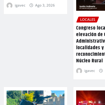
igavec
Ago 3, 2026
LOCALES
Congreso loca
elevación de 
Administrativ
localidades y
reconocimien
Núcleo Rural
igavec