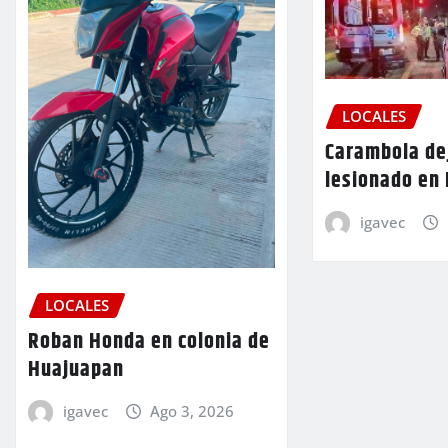
LOCALES
Carambola de
lesionado en
igavec
LOCALES
Roban Honda en colonia de
Huajuapan
igavec
Ago 3, 2026