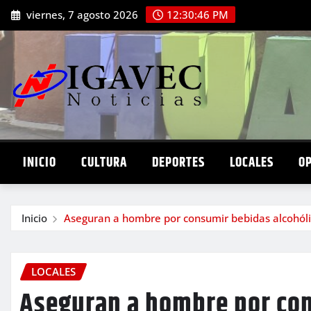
Saltar
viernes, 7 agosto 2026
12:30:48 PM
al
contenido
INICIO
CULTURA
DEPORTES
LOCALES
O
Inicio
Aseguran a hombre por consumir bebidas alcohól
LOCALES
Aseguran a hombre por con