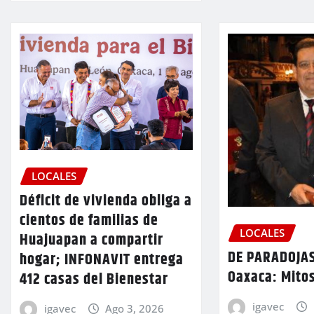
LOCALES
Déficit de vivienda obliga a
cientos de familias de
LOCALES
Huajuapan a compartir
DE PARADOJAS
hogar; INFONAVIT entrega
Oaxaca: Mitos
412 casas del Bienestar
igavec
igavec
Ago 3, 2026